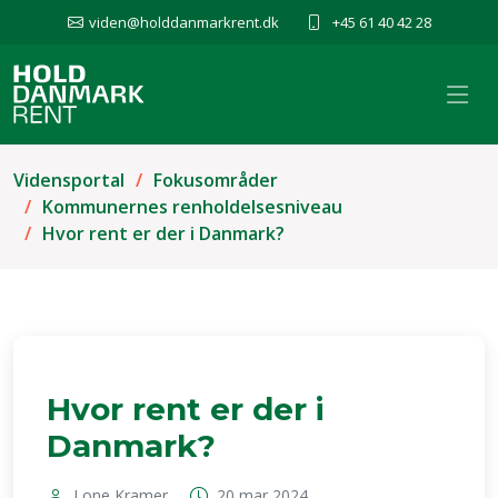
viden@holddanmarkrent.dk
+45 61 40 42 28
Vidensportal
Fokusområder
Kommunernes renholdelsesniveau
Hvor rent er der i Danmark?
Hvor rent er der i
Danmark?
Lone Kramer
20 mar 2024