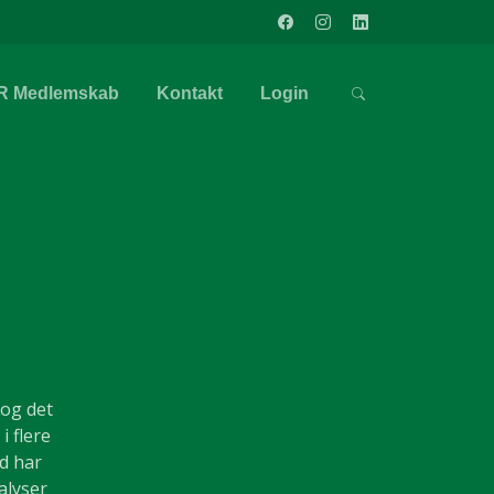
R Medlemskab
Kontakt
Login
 og det
i flere
d har
alyser