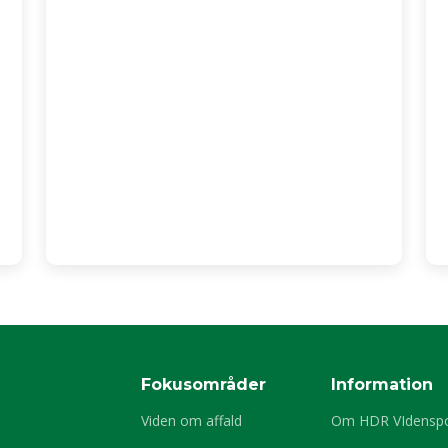
Fokusområder
Information
Viden om affald
Om HDR VIdenspo