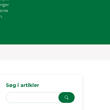
inger
gerne
n.
Søg i artikler