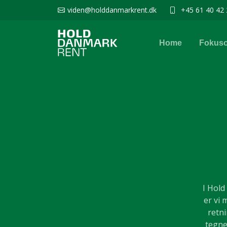
viden@holddanmarkrent.dk
+45 61 40 42 
Home
Fokus
I Hold
er vi 
retn
tegne