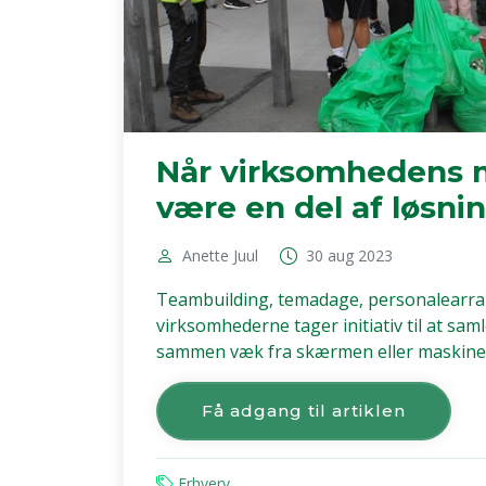
Når virksomhedens m
være en del af løsni
Anette Juul
30 aug 2023
Teambuilding, temadage, personalearr
virksomhederne tager initiativ til at sam
sammen væk fra skærmen eller maskinen. 
Få adgang til artiklen
Erhverv